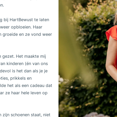
n.
g bij HartBewust te laten
 weer opbloeien. Haar
n groeide en ze vond weer
n gezet. Het maakte mij
an kinderen (én van ons
vol is het dan als je je
ies, prikkels en
lde het als een cadeau dat
r ze haar hele leven op
n zijn schoenen staat, niet