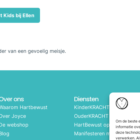
 Kids bij Ellen
der van een gevoelig meisje.
Over ons
Diensten
Waarom Hartbewust
KinderKRACHT cursus
Over Joyce
OuderKRACHT cursus
Om de beste e
De webshop
HartBewust op school
informatie ov
deze technolo
Blog
Manifesteren met kinderen
verwerken. Al