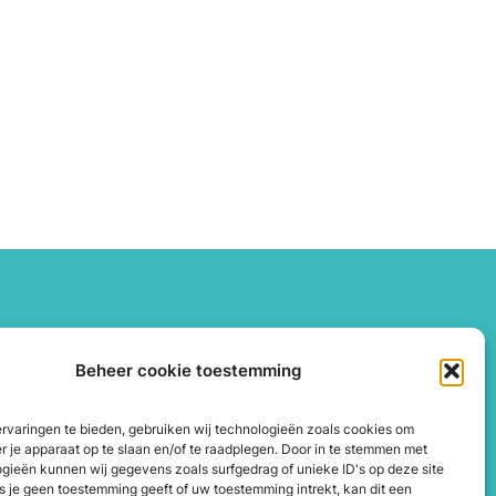
Contact
Beheer cookie toestemming
Dorpsstraat 35A, 4751 AH
Oud Gastel
rvaringen te bieden, gebruiken wij technologieën zoals cookies om
er je apparaat op te slaan en/of te raadplegen. Door in te stemmen met
info@hartbewust.com
gieën kunnen wij gegevens zoals surfgedrag of unieke ID's op deze site
s je geen toestemming geeft of uw toestemming intrekt, kan dit een