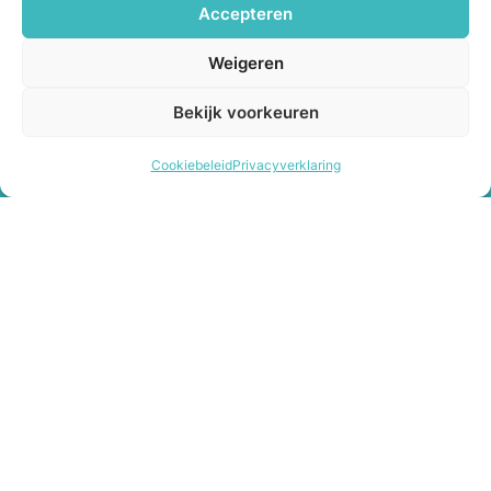
Accepteren
Hartbewust
Weigeren
HartBewust ondersteunt de emotionele groei van
Bekijk voorkeuren
kinderen en families met gerichte cursussen en
persoonlijke begeleiding.
Cookiebeleid
Privacyverklaring
Contact
Dorpsstraat 35A, 4751 AH Oud Gastel
info@hartbewust.com
+31 6 18 84 50 72
Diensten
KinderKRACHT cursus
OuderKRACHT cursus
HartBewust op school
Manifesteren met kinderen