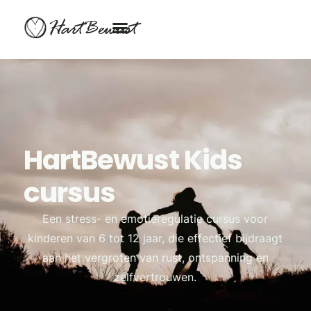
HartBewust
HartBewust Kids
cursus
Een stress- en emotieregulatie cursus voor
kinderen van 6 tot 12 jaar, die effectief bijdraagt
aan het vergroten van rust, ontspanning en
zelfvertrouwen.