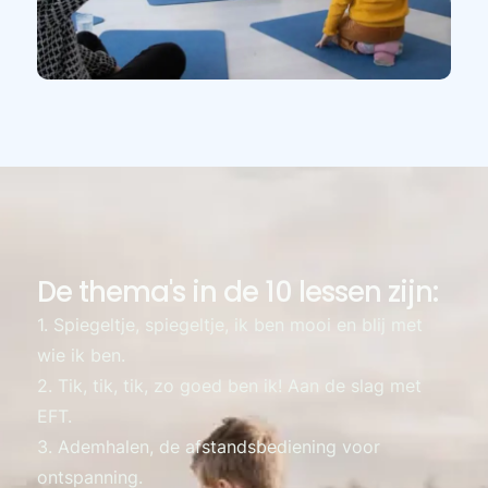
De thema's in de 10 lessen zijn:
1. Spiegeltje, spiegeltje, ik ben mooi en blij met
wie ik ben.
2. Tik, tik, tik, zo goed ben ik! Aan de slag met
EFT.
3. Ademhalen, de afstandsbediening voor
ontspanning.