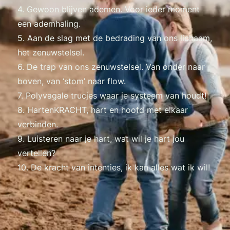
4. Gewoon blijven ademen. Voor ieder moment
een ademhaling.
5. Aan de slag met de bedrading van ons lichaam,
het zenuwstelsel.
6. De trap van ons zenuwstelsel. Van onder naar
boven, van ‘stom’ naar flow.
7. Polyvagale trucjes waar je systeem van houdt!
8. HartenKRACHT, hart en hoofd met elkaar
verbinden.
9. Luisteren naar je hart, wat wil je hart jou
vertellen?
10. De kracht van intenties, ik kan alles wat ik wil!