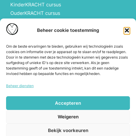
KinderKRACHT cursus
OuderKRACHT cursus
HartBewust op school
Manifesteren met kinderen
Beheer cookie toestemming
Over ons
Waarom Hartbewust
Om de beste ervaringen te bieden, gebruiken wij technologieën zoals
cookies om informatie over je apparaat op te slaan en/of te raadplegen.
Over Joyce
Door in te stemmen met deze technologieën kunnen wij gegevens zoals
De webshop
surfgedrag of unieke ID's op deze site verwerken. Als je geen
toestemming geeft of uw toestemming intrekt, kan dit een nadelige
Blog
invloed hebben op bepaalde functies en mogelijkheden.
Contact
Beheer diensten
Herroeping en annuleren
Accepteren
Copyright © 2026 Hartbewust. Alle
Weigeren
rechten voorbehouden.
Algemene voorwaarden
|
Cookiebeleid
|
Bekijk voorkeuren