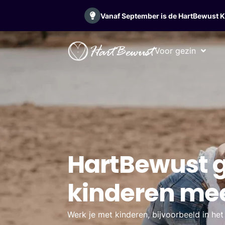
Vanaf September is de HartBewust Kid
HartBewust
Voor gezin
HartBewust g
kinderen mee
Werk je met kinderen, bijvoorbeeld in het