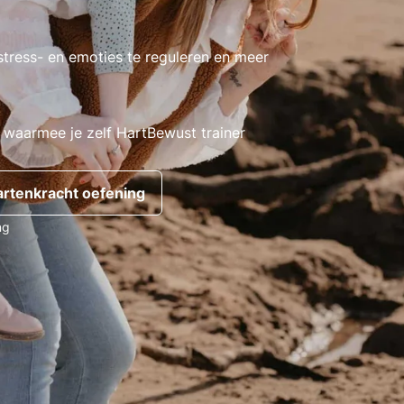
 stress- en emoties te reguleren en meer
 waarmee je zelf HartBewust trainer
artenkracht oefening
ng