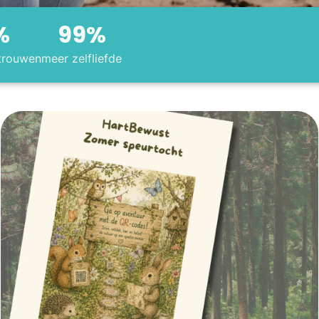
%
99
%
trouwen
meer zelfliefde