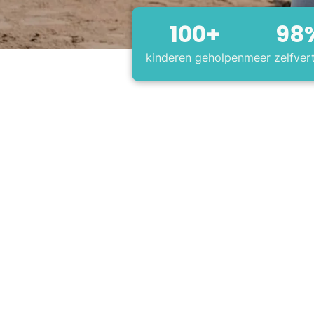
100
+
98
kinderen geholpen
meer zelfver