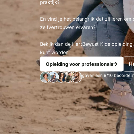
praktijk?
En vind je het belangrijk dat zij leren om
zelfvertrouwen ervaren?
Bekijk dan de HartBewust Kids opleiding,
kunt worden.
Opleiding voor professionals
H
gaven een 9/10 beoordeli