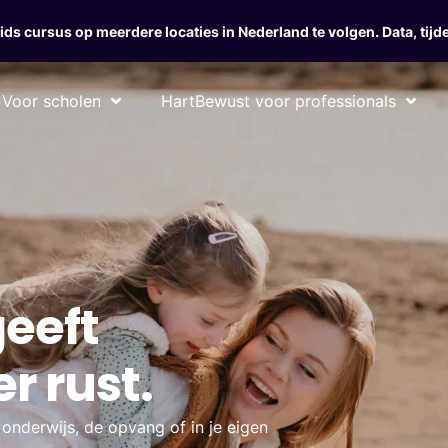
s cursus op meerdere locaties in Nederland te volgen. Data, tijde
Voor scholen
HartBewust voor professionals
eeft
r rust.
 onderwijs, de opvang of in je eigen