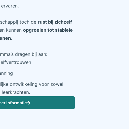
 ervaren.
tschappij toch de
rust bij zichzelf
 en kunnen
opgroeien tot stabiele
senen
.
mma’s dragen bij aan:
zelfvertrouwen
anning
ijke ontwikkeling voor zowel
 leerkrachten.
er informatie