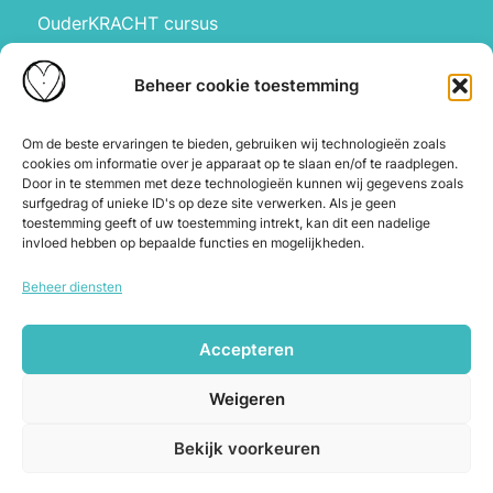
OuderKRACHT cursus
HartBewust op school
Manifesteren met kinderen
Beheer cookie toestemming
Over ons
Waarom Hartbewust
Om de beste ervaringen te bieden, gebruiken wij technologieën zoals
cookies om informatie over je apparaat op te slaan en/of te raadplegen.
Over Joyce
Door in te stemmen met deze technologieën kunnen wij gegevens zoals
De webshop
surfgedrag of unieke ID's op deze site verwerken. Als je geen
toestemming geeft of uw toestemming intrekt, kan dit een nadelige
Blog
invloed hebben op bepaalde functies en mogelijkheden.
Contact
Beheer diensten
Herroeping en annuleren
Accepteren
Copyright © 2026 Hartbewust. Alle
Weigeren
rechten voorbehouden.
Algemene voorwaarden
|
Cookiebeleid
|
Bekijk voorkeuren
Privacybeleid