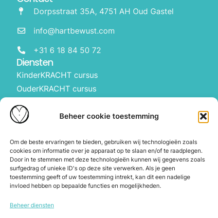
Dorpsstraat 35A, 4751 AH Oud Gastel
info@hartbewust.com
+31 6 18 84 50 72
Diensten
KinderKRACHT cursus
OuderKRACHT cursus
HartBewust op school
Manifesteren met kinderen
Beheer cookie toestemming
Over ons
Waarom Hartbewust
Om de beste ervaringen te bieden, gebruiken wij technologieën zoals
cookies om informatie over je apparaat op te slaan en/of te raadplegen.
Over Joyce
Door in te stemmen met deze technologieën kunnen wij gegevens zoals
De webshop
surfgedrag of unieke ID's op deze site verwerken. Als je geen
toestemming geeft of uw toestemming intrekt, kan dit een nadelige
Blog
invloed hebben op bepaalde functies en mogelijkheden.
Contact
Beheer diensten
Herroeping en annuleren