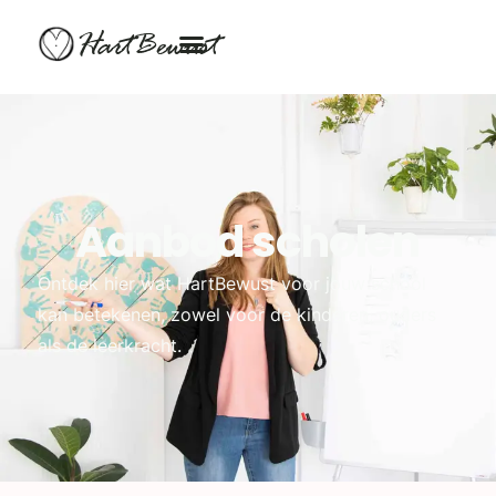
HartBewust
Aanbod scholen
Ontdek hier wat HartBewust voor jouw school
kan betekenen, zowel voor de kinderen, ouders
als de leerkracht.