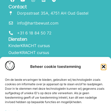
Contact
Dorpsstraat 35A, 4751 AH Oud Gastel
info@hartbewust.com
+31 6 18 84 50 72
Diensten
KinderKRACHT cursus
OuderKRACHT cursus
HartBewust op school
Manifesteren met kinderen
Beheer cookie toestemming
Over ons
Waarom Hartbewust
Om de beste ervaringen te bieden, gebruiken wij technologieën zoals
cookies om informatie over je apparaat op te slaan en/of te raadplegen.
Over Joyce
Door in te stemmen met deze technologieën kunnen wij gegevens zoals
De webshop
surfgedrag of unieke ID's op deze site verwerken. Als je geen
toestemming geeft of uw toestemming intrekt, kan dit een nadelige
Blog
invloed hebben op bepaalde functies en mogelijkheden.
Contact