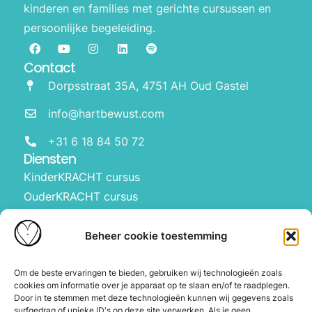
kinderen en families met gerichte cursussen en
persoonlijke begeleiding.
Contact
Dorpsstraat 35A, 4751 AH Oud Gastel
info@hartbewust.com
+31 6 18 84 50 72
Diensten
KinderKRACHT cursus
OuderKRACHT cursus
HartBewust op school
Manifesteren met kinderen
Beheer cookie toestemming
Over ons
Waarom Hartbewust
Om de beste ervaringen te bieden, gebruiken wij technologieën zoals
cookies om informatie over je apparaat op te slaan en/of te raadplegen.
Over Joyce
Door in te stemmen met deze technologieën kunnen wij gegevens zoals
De webshop
surfgedrag of unieke ID's op deze site verwerken. Als je geen