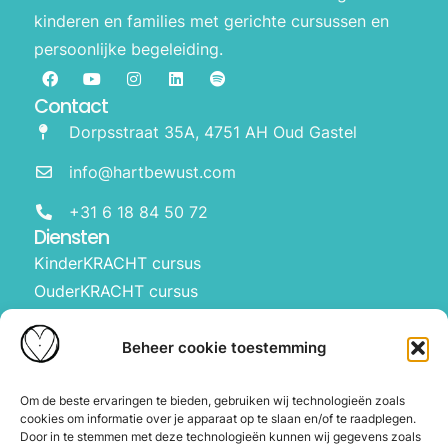
kinderen en families met gerichte cursussen en
persoonlijke begeleiding.
Contact
Dorpsstraat 35A, 4751 AH Oud Gastel
info@hartbewust.com
+31 6 18 84 50 72
Diensten
KinderKRACHT cursus
OuderKRACHT cursus
HartBewust op school
Manifesteren met kinderen
Beheer cookie toestemming
Over ons
Waarom Hartbewust
Om de beste ervaringen te bieden, gebruiken wij technologieën zoals
cookies om informatie over je apparaat op te slaan en/of te raadplegen.
Over Joyce
Door in te stemmen met deze technologieën kunnen wij gegevens zoals