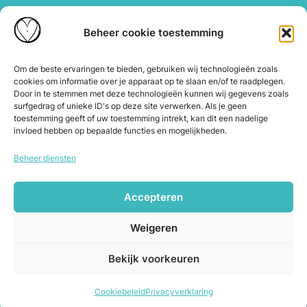
HartBewust op school
Manifesteren met kinderen
Beheer cookie toestemming
Over ons
Waarom Hartbewust
Om de beste ervaringen te bieden, gebruiken wij technologieën zoals
cookies om informatie over je apparaat op te slaan en/of te raadplegen.
Over Joyce
Door in te stemmen met deze technologieën kunnen wij gegevens zoals
De webshop
surfgedrag of unieke ID's op deze site verwerken. Als je geen
toestemming geeft of uw toestemming intrekt, kan dit een nadelige
Blog
invloed hebben op bepaalde functies en mogelijkheden.
Contact
Beheer diensten
Herroeping en annuleren
Accepteren
Copyright © 2026 Hartbewust. Alle
Weigeren
rechten voorbehouden.
Algemene voorwaarden
|
Cookiebeleid
|
Bekijk voorkeuren
Privacybeleid
Cookiebeleid
Privacyverklaring