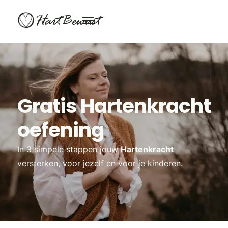
HartBewust
Gratis Hartenkracht
oefening
In 3 simpele stappen jouw
Hartenkracht
versterken, voor jezelf en voor je kinderen.