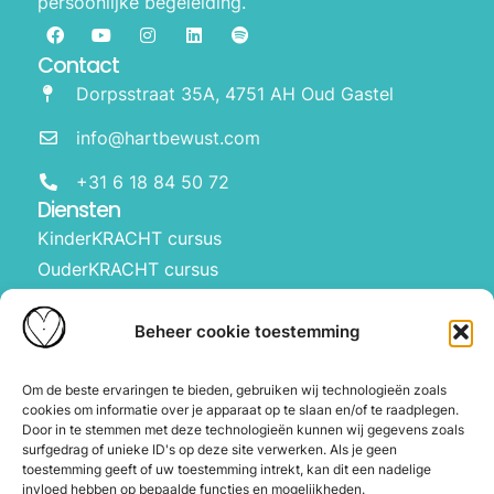
persoonlijke begeleiding.
Contact
Dorpsstraat 35A, 4751 AH Oud Gastel
info@hartbewust.com
+31 6 18 84 50 72
Diensten
KinderKRACHT cursus
OuderKRACHT cursus
HartBewust op school
Manifesteren met kinderen
Beheer cookie toestemming
Over ons
Waarom Hartbewust
Om de beste ervaringen te bieden, gebruiken wij technologieën zoals
cookies om informatie over je apparaat op te slaan en/of te raadplegen.
Over Joyce
Door in te stemmen met deze technologieën kunnen wij gegevens zoals
De webshop
surfgedrag of unieke ID's op deze site verwerken. Als je geen
toestemming geeft of uw toestemming intrekt, kan dit een nadelige
Blog
invloed hebben op bepaalde functies en mogelijkheden.