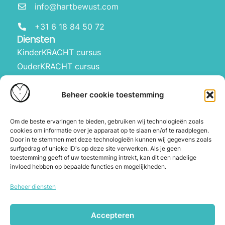
info@hartbewust.com
+31 6 18 84 50 72
Diensten
KinderKRACHT cursus
OuderKRACHT cursus
HartBewust op school
Manifesteren met kinderen
Beheer cookie toestemming
Over ons
Waarom Hartbewust
Om de beste ervaringen te bieden, gebruiken wij technologieën zoals
cookies om informatie over je apparaat op te slaan en/of te raadplegen.
Over Joyce
Door in te stemmen met deze technologieën kunnen wij gegevens zoals
De webshop
surfgedrag of unieke ID's op deze site verwerken. Als je geen
toestemming geeft of uw toestemming intrekt, kan dit een nadelige
Blog
invloed hebben op bepaalde functies en mogelijkheden.
Contact
Beheer diensten
Herroeping en annuleren
Accepteren