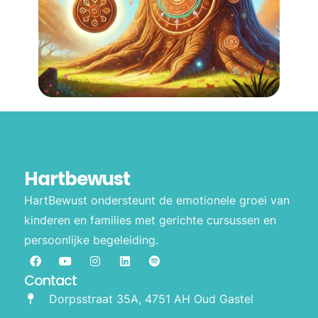
Hartbewust
HartBewust ondersteunt de emotionele groei van
kinderen en families met gerichte cursussen en
persoonlijke begeleiding.
Contact
Dorpsstraat 35A, 4751 AH Oud Gastel