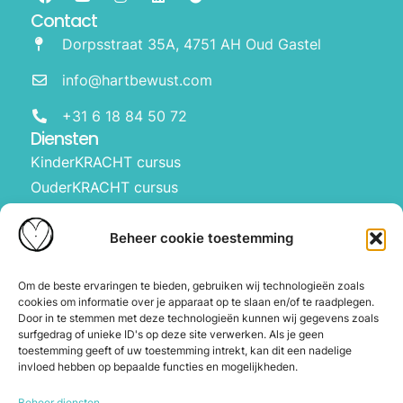
Contact
Dorpsstraat 35A, 4751 AH Oud Gastel
info@hartbewust.com
+31 6 18 84 50 72
Diensten
KinderKRACHT cursus
OuderKRACHT cursus
HartBewust op school
Manifesteren met kinderen
Beheer cookie toestemming
Over ons
Waarom Hartbewust
Om de beste ervaringen te bieden, gebruiken wij technologieën zoals
cookies om informatie over je apparaat op te slaan en/of te raadplegen.
Over Joyce
Door in te stemmen met deze technologieën kunnen wij gegevens zoals
De webshop
surfgedrag of unieke ID's op deze site verwerken. Als je geen
toestemming geeft of uw toestemming intrekt, kan dit een nadelige
Blog
invloed hebben op bepaalde functies en mogelijkheden.
Contact
Beheer diensten