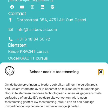
Contact
Dorpsstraat 35A, 4751 AH Oud Gastel
info@hartbewust.com
+31 6 18 84 50 72
Diensten
KinderKRACHT cursus
OuderKRACHT cursus
HartBewust op school
Manifesteren met kinderen
Beheer cookie toestemming
Over ons
Waarom Hartbewust
Om de beste ervaringen te bieden, gebruiken wij technologieën zoals
cookies om informatie over je apparaat op te slaan en/of te raadplegen.
Over Joyce
Door in te stemmen met deze technologieën kunnen wij gegevens zoals
De webshop
surfgedrag of unieke ID's op deze site verwerken. Als je geen
toestemming geeft of uw toestemming intrekt, kan dit een nadelige
Blog
invloed hebben op bepaalde functies en mogelijkheden.