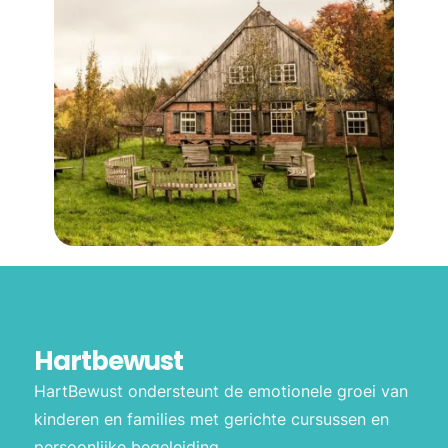
Hartbewust
HartBewust ondersteunt de emotionele groei van
kinderen en families met gerichte cursussen en
persoonlijke begeleiding.