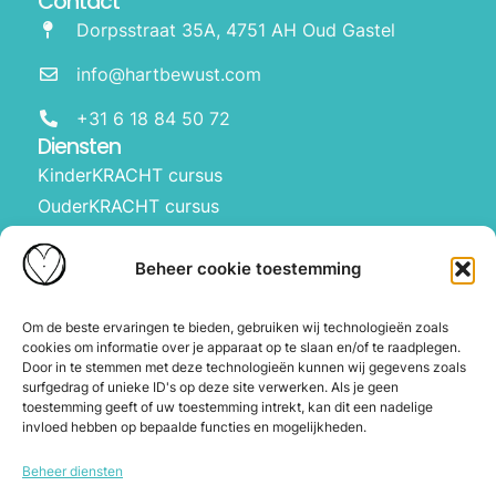
Contact
Dorpsstraat 35A, 4751 AH Oud Gastel
info@hartbewust.com
+31 6 18 84 50 72
Diensten
KinderKRACHT cursus
OuderKRACHT cursus
HartBewust op school
Manifesteren met kinderen
Beheer cookie toestemming
Over ons
Waarom Hartbewust
Om de beste ervaringen te bieden, gebruiken wij technologieën zoals
cookies om informatie over je apparaat op te slaan en/of te raadplegen.
Over Joyce
Door in te stemmen met deze technologieën kunnen wij gegevens zoals
De webshop
surfgedrag of unieke ID's op deze site verwerken. Als je geen
toestemming geeft of uw toestemming intrekt, kan dit een nadelige
Blog
invloed hebben op bepaalde functies en mogelijkheden.
Contact
Beheer diensten
Herroeping en annuleren