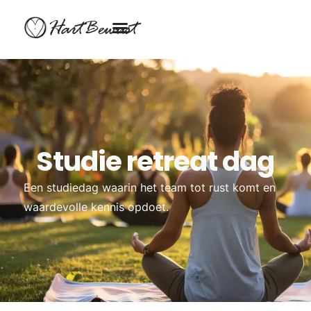
HartBewust
Studie retreat dag
Een studiedag waarin het team tot rust komt en
waardevolle kennis opdoet.