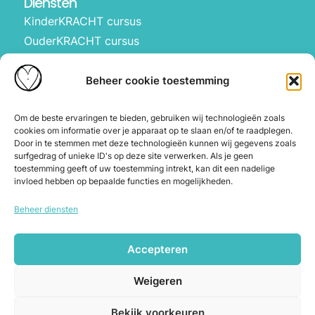
Diensten
KinderKRACHT cursus
OuderKRACHT cursus
HartBewust op school
Manifesteren met kinderen
Beheer cookie toestemming
Over ons
Waarom Hartbewust
Om de beste ervaringen te bieden, gebruiken wij technologieën zoals
cookies om informatie over je apparaat op te slaan en/of te raadplegen.
Over Joyce
Door in te stemmen met deze technologieën kunnen wij gegevens zoals
De webshop
surfgedrag of unieke ID's op deze site verwerken. Als je geen
toestemming geeft of uw toestemming intrekt, kan dit een nadelige
Blog
invloed hebben op bepaalde functies en mogelijkheden.
Contact
Beheer diensten
Herroeping en annuleren
Accepteren
Copyright © 2026 Hartbewust. Alle
Weigeren
rechten voorbehouden.
Algemene voorwaarden
|
Cookiebeleid
|
Bekijk voorkeuren