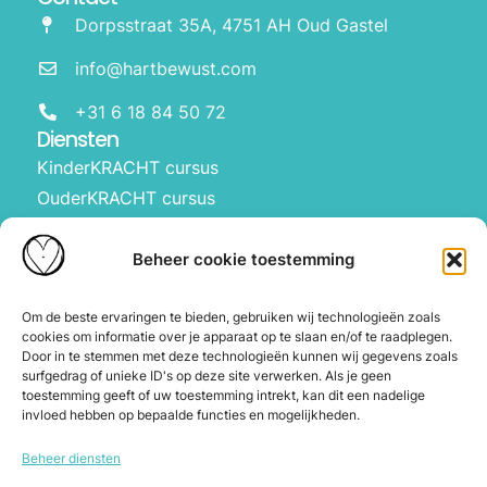
Dorpsstraat 35A, 4751 AH Oud Gastel
info@hartbewust.com
+31 6 18 84 50 72
Diensten
KinderKRACHT cursus
OuderKRACHT cursus
HartBewust op school
Manifesteren met kinderen
Beheer cookie toestemming
Over ons
Waarom Hartbewust
Om de beste ervaringen te bieden, gebruiken wij technologieën zoals
cookies om informatie over je apparaat op te slaan en/of te raadplegen.
Over Joyce
Door in te stemmen met deze technologieën kunnen wij gegevens zoals
De webshop
surfgedrag of unieke ID's op deze site verwerken. Als je geen
toestemming geeft of uw toestemming intrekt, kan dit een nadelige
Blog
invloed hebben op bepaalde functies en mogelijkheden.
Contact
Beheer diensten
Herroeping en annuleren