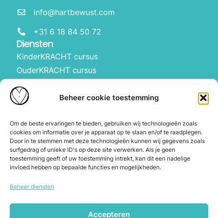
info@hartbewust.com
+31 6 18 84 50 72
Diensten
KinderKRACHT cursus
OuderKRACHT cursus
HartBewust op school
Manifesteren met kinderen
Beheer cookie toestemming
Over ons
Waarom Hartbewust
Om de beste ervaringen te bieden, gebruiken wij technologieën zoals
cookies om informatie over je apparaat op te slaan en/of te raadplegen.
Over Joyce
Door in te stemmen met deze technologieën kunnen wij gegevens zoals
De webshop
surfgedrag of unieke ID's op deze site verwerken. Als je geen
toestemming geeft of uw toestemming intrekt, kan dit een nadelige
Blog
invloed hebben op bepaalde functies en mogelijkheden.
Contact
Beheer diensten
Herroeping en annuleren
Accepteren