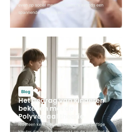
even op social media scrollen, ’s avonds een
spannende serie kijken…
Blog
Het gedrag van kinderen
bekeken met de
Polyvagaal theorie
Iedereen kent wel, het beeld van een driftige
kleuter die in de supermarkt op de grond ligt te