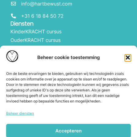
info@hartbewust.com
+31 6 18 84 50 72
Diensten
KinderKRACHT cursus
OuderKRACHT cursus
HartBewust op school
Manifesteren met kinderen
Beheer cookie toestemming
Over ons
Waarom Hartbewust
Om de beste ervaringen te bieden, gebruiken wij technologieën zoals
cookies om informatie over je apparaat op te slaan en/of te raadplegen.
Over Joyce
Door in te stemmen met deze technologieën kunnen wij gegevens zoals
De webshop
surfgedrag of unieke ID's op deze site verwerken. Als je geen
toestemming geeft of uw toestemming intrekt, kan dit een nadelige
Blog
invloed hebben op bepaalde functies en mogelijkheden.
Contact
Beheer diensten
Herroeping en annuleren
Accepteren